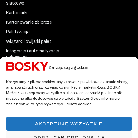
siatkowe
Kartoniarki
Kartonowanie zbiorcze
Paletyzacja
Wiązarki i owijarki palet
Integracja i automatyzacja
pakowania
Maszyny używane i modele
Zarządzaj zgodami
demo
Korzystamy z plików cookies, aby zapewnić prawidłowe działanie strony,
analizować ruch oraz rozwijać komunikację marketingową BOSKY.
Możesz zaakceptować wszystkie pliki cookies, odrzucić pliki inne niż
niezbędne albo dostosować swoje zgody. Szczegółowe informacje
znajdziesz w Polityce prywatności i plików cookies.
AKCEPTUJĘ WSZYSTKIE
© 2026
BOSKY | Wszelkie prawa zastrzeżone
ODRZUCAM OPCJONALNE