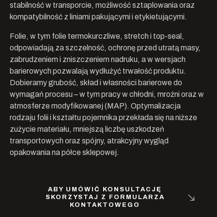
stabilność w transporcie, możliwość sztaplowania oraz
kompatybilność z liniami pakującymi i etykietującymi.
Folie, w tym folie termokurczliwe, stretch i top-seal,
odpowiadają za szczelność, ochronę przed utratą masy,
zabrudzeniem i zniszczeniem nadruku, a w wersjach
barierowych pozwalają wydłużyć trwałość produktu.
Dobieramy grubość, skład i własności barierowe do
wymagań procesu – w tym pracy w chłodni, mroźni oraz w
atmosferze modyfikowanej (MAP). Optymalizacja
rodzaju folii i kształtu pojemnika przekłada się na niższe
zużycie materiału, mniejszą liczbę uszkodzeń
transportowych oraz spójny, atrakcyjny wygląd
opakowania na półce sklepowej.
ABY UMÓWIĆ KONSULTACJĘ
SKORZYSTAJ Z FORMULARZA
KONTAKTOWEGO