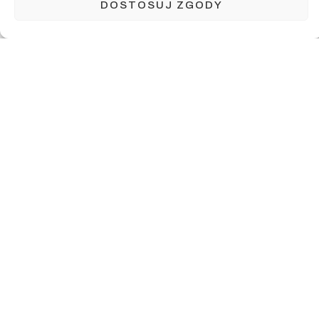
DOSTOSUJ ZGODY
NIP (pole wymagane)
E-mail (pole wymagane)
Numer telefonu